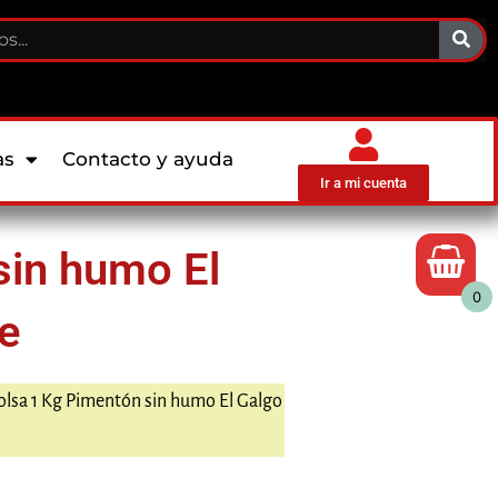
as
Contacto y ayuda
Ir a mi cuenta
sin humo El
0
e
olsa 1 Kg Pimentón sin humo El Galgo