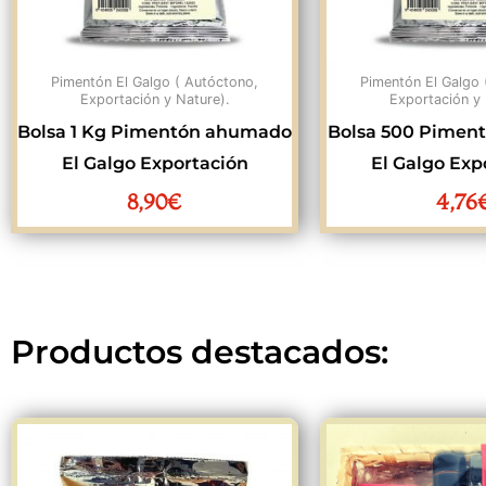
Pimentón El Galgo ( Autóctono,
Pimentón El Galgo 
Exportación y Nature).
Exportación y 
Bolsa 1 Kg Pimentón ahumado
Bolsa 500 Pimen
El Galgo Exportación
El Galgo Exp
8,90
€
4,76
Productos destacados:
El
pr