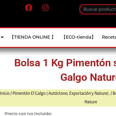
F
I
Buscar
a
n
c
s
e
t
b
a
【TIENDA ONLINE 】
【ECO-tienda】
Recet
o
g
o
r
k
a
Bolsa 1 Kg Pimentón 
m
Galgo Natur
Inicio
/
Pimentón El Galgo ( Autóctono, Exportación y Nature).
/ B
Nature
Precio con iva incluido: