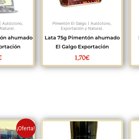
( Autóctono,
Pimentón El Galgo ( Autóctono,
Nature).
Exportación y Nature).
tón ahumado
Lata 75g Pimentón ahumado
ortación
El Galgo Exportación
€
1,70
€
El
¡Oferta!
ecio
precio