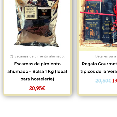
or
er
2
C) Escamas de pimiento ahumado.
Detalles para
Escamas de pimiento
Regalo Gourmet
ahumado – Bolsa 1 Kg (Ideal
típicos de la Ver
para hostelería)
1
20,50
€
20,95
€