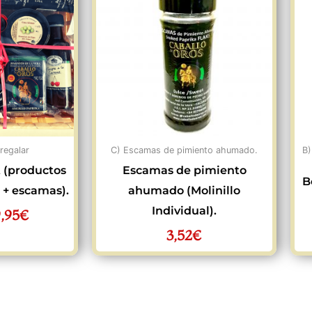
iginal
actual
a:
es:
0,50€.
19,95€.
 regalar
C) Escamas de pimiento ahumado.
B)
 (productos
Escamas de pimiento
B
a + escamas).
ahumado (Molinillo
Individual).
9,95
€
3,52
€