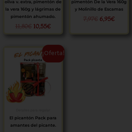
oliva v. extra, pimentón de
pimentón De la Vera 160g
la vera 160g y lágrimas de
y Molinillo de Escamas
pimentón ahumado.
7,97
€
6,95
€
11,80
€
10,55
€
Rango
¡Oferta!
de
precios:
desde
8,95€
hasta
13,95€
Detalles para regalar
El picantón Pack para
amantes del picante.