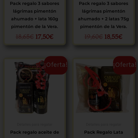
Pack regalo 3 sabores
Pack regalo 3 sabores
lágrimas pimentón
lágrimas pimentón
ahumado + lata 160g
ahumado + 2 latas 75g
pimentón de la Vera.
pimentón de la Vera.
18,65
€
17,50
€
19,60
€
18,55
€
El
El
El
El
¡Oferta!
¡Oferta!
precio
precio
precio
precio
original
actual
original
actual
era:
es:
era:
es:
11,80€.
10,55€.
7,97€.
6,95€.
Detalles para regalar
Detalles para regalar
Pack regalo aceite de
Pack Regalo Lata