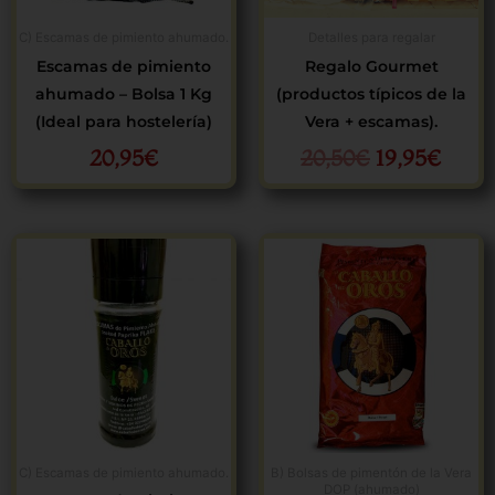
C) Escamas de pimiento ahumado.
Detalles para regalar
Escamas de pimiento
Regalo Gourmet
ahumado – Bolsa 1 Kg
(productos típicos de la
(Ideal para hostelería)
Vera + escamas).
20,95
€
20,50
€
19,95
€
C) Escamas de pimiento ahumado.
B) Bolsas de pimentón de la Vera
DOP (ahumado)