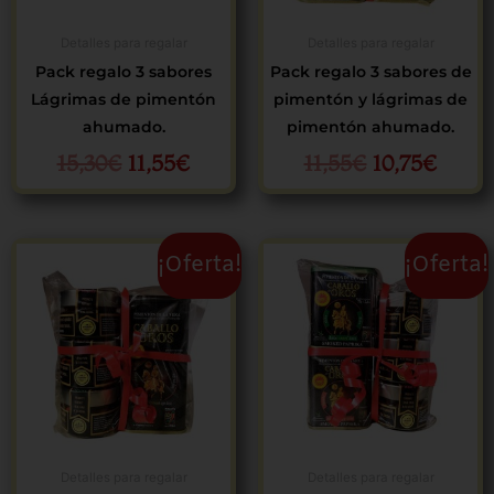
Detalles para regalar
Detalles para regalar
Pack regalo 3 sabores
Pack regalo 3 sabores de
Lágrimas de pimentón
pimentón y lágrimas de
ahumado.
pimentón ahumado.
15,30
€
11,55
€
11,55
€
10,75
€
El
El
El
El
¡Oferta!
¡Oferta!
precio
precio
precio
preci
original
actual
original
actua
era:
es:
era:
es:
18,65€.
17,50€.
19,60€.
18,55
Detalles para regalar
Detalles para regalar