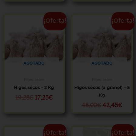
El
El
El
El
¡Oferta!
¡Oferta!
precio
precio
precio
preci
original
actual
original
actua
era:
es:
era:
es:
19,28€.
17,25€.
45,00€.
42,4
AGOTADO
AGOTADO
Higos secos
Higos secos
Higos secos – 2 Kg
Higos secos (a granel) – 5
Kg
19,28
€
17,25
€
45,00
€
42,45
€
El
El
El
El
¡Oferta!
¡Oferta!