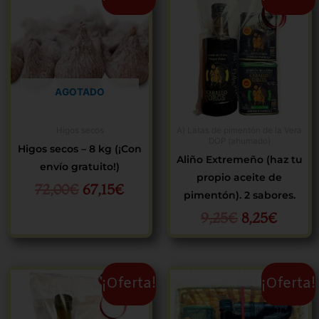
precio
precio
precio
precio
original
actual
original
actual
era:
es:
era:
es:
72,00€.
67,15€.
9,25€.
8,25€.
AGOTADO
Higos secos
A) Latas de pimentón de la Vera
DOP (ahumado)
Higos secos – 8 kg (¡Con
Aliño Extremeño (haz tu
envío gratuito!)
propio aceite de
72,00
€
67,15
€
pimentón). 2 sabores.
9,25
€
8,25
€
El
El
El
El
¡Oferta!
¡Oferta!
precio
precio
precio
preci
original
actual
original
actua