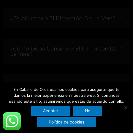
¿Es Ahumado El Pimentón De La Vera?
¿Cómo Debo Conservar El Pimentón De
La Vera?
¿Cuál Es El Sabor De Pimentón De La
Vera Que Más Se Usa ?
En Caballo de Oros usamos cookies para asegurar que te
damos la mejor experiencia en nuestra web. Si continúas
usando este sitio, asumiremos que estás de acuerdo con ello.
Aceptar
No
¿El Pimentón Ecológico Tiene Sabor
Política de cookies
Ahumado?