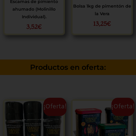
Escamas de pimiento
Bolsa 1kg de pimentón de
ahumado (Molinillo
la Vera
Individual).
13,25
€
3,52
€
Productos en oferta:
El
El
El
El
¡Oferta!
¡Oferta!
precio
precio
precio
precio
original
actual
original
actual
era:
es:
era:
es:
10,56€.
9,75€.
8,25€.
7,55€.