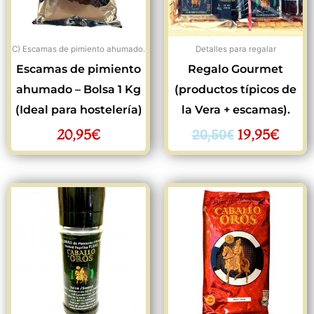
C) Escamas de pimiento ahumado.
Detalles para regalar
Escamas de pimiento
Regalo Gourmet
ahumado – Bolsa 1 Kg
(productos típicos de
(Ideal para hostelería)
la Vera + escamas).
20,95
€
19,95
€
20,50
€