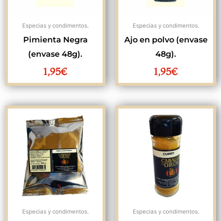
Especias y condimentos.
Especias y condimentos.
Pimienta Negra
Ajo en polvo (envase
(envase 48g).
48g).
1,95
€
1,95
€
Rango
de
precios:
desde
3,10€
hasta
5,99€
Especias y condimentos.
Especias y condimentos.