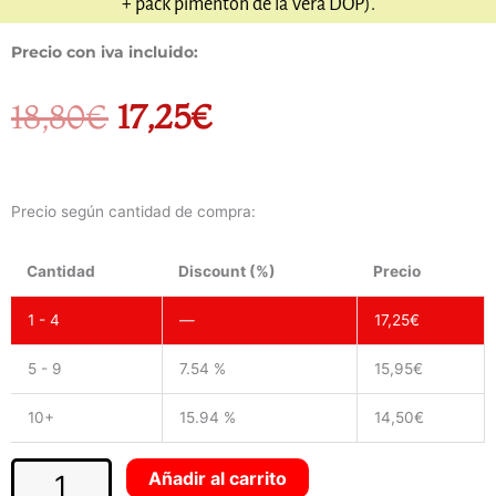
+ pack pimentón de la Vera DOP).
Precio con iva incluido:
18,80
€
17,25
€
Regalo
Precio según cantidad de compra:
gourmet
(cesta
de
Cantidad
Discount (%)
Precio
especias
1 - 4
—
17,25
€
+
pack
5 - 9
7.54 %
15,95
€
pimentón
de
10+
15.94 %
14,50
€
la
Vera
Añadir al carrito
DOP).