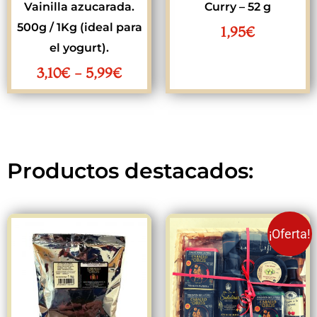
Vainilla azucarada.
Curry – 52 g
500g / 1Kg (ideal para
1,95
€
el yogurt).
3,10
€
-
5,99
€
Productos destacados:
El
El
¡Oferta!
precio
preci
original
actua
era:
es:
20,50€.
19,95