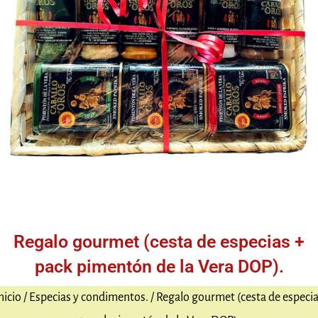
Regalo gourmet (cesta de especias +
pack pimentón de la Vera DOP).
nicio
/
Especias y condimentos.
/ Regalo gourmet (cesta de especi