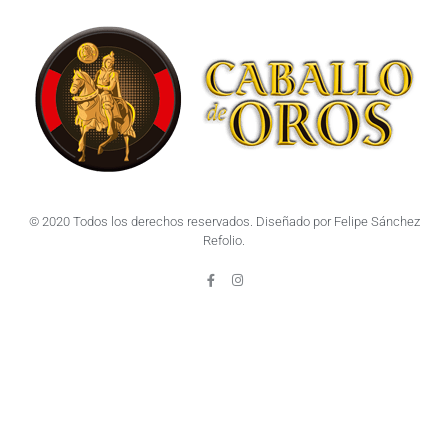
© 2020 Todos los derechos reservados. Diseñado por Felipe Sánchez
Refolio.
F
I
a
n
c
s
e
t
b
a
o
g
o
r
k
a
-
m
f