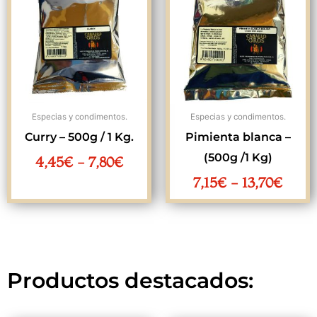
precios:
preci
desde
desd
4,45€
7,15€
hasta
hasta
7,80€
13,70
Especias y condimentos.
Especias y condimentos.
Curry – 500g / 1 Kg.
Pimienta blanca –
(500g /1 Kg)
4,45
€
-
7,80
€
7,15
€
-
13,70
€
Productos destacados: