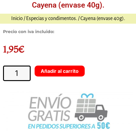
Cayena (envase 40g).
Inicio
/
Especias y condimentos.
/ Cayena (envase 40g).
Precio con iva incluido:
1,95
€
Cayena
Añadir al carrito
(envase
40g).
cantidad