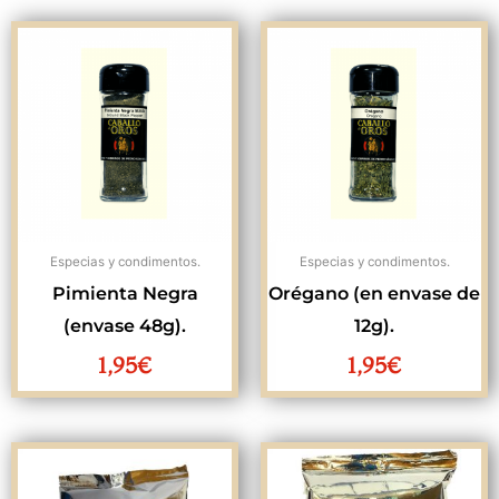
Especias y condimentos.
Especias y condimentos.
Pimienta Negra
Orégano (en envase de
(envase 48g).
12g).
1,95
€
1,95
€
Rango
Rang
de
de