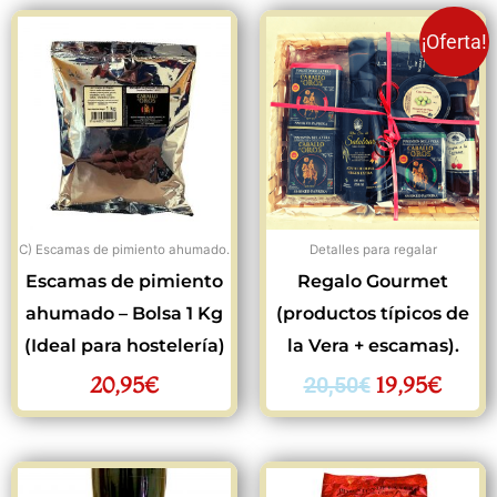
El
El
¡Oferta!
precio
preci
original
actua
era:
es:
20,50€.
19,95
C) Escamas de pimiento ahumado.
Detalles para regalar
Escamas de pimiento
Regalo Gourmet
ahumado – Bolsa 1 Kg
(productos típicos de
(Ideal para hostelería)
la Vera + escamas).
20,95
€
19,95
€
20,50
€