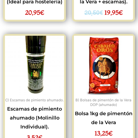
(Ideal para hostelería)
la Vera + escamas).
20,95
€
19,95
€
20,50
€
C) Escamas de pimiento ahumado.
B) Bolsas de pimentón de la Vera
DOP (ahumado)
Escamas de pimiento
Bolsa 1kg de pimentón
ahumado (Molinillo
de la Vera
Individual).
13,25
€
3,52
€