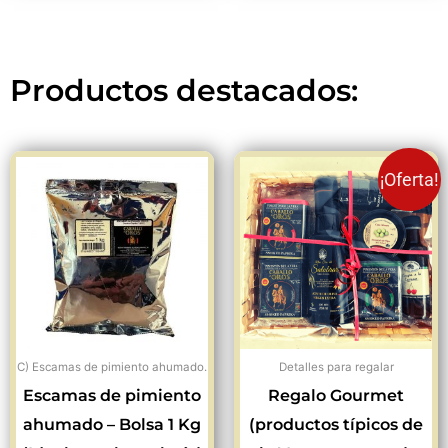
Productos destacados:
El
El
¡Oferta!
precio
preci
original
actua
era:
es:
20,50€.
19,95
C) Escamas de pimiento ahumado.
Detalles para regalar
Escamas de pimiento
Regalo Gourmet
ahumado – Bolsa 1 Kg
(productos típicos de