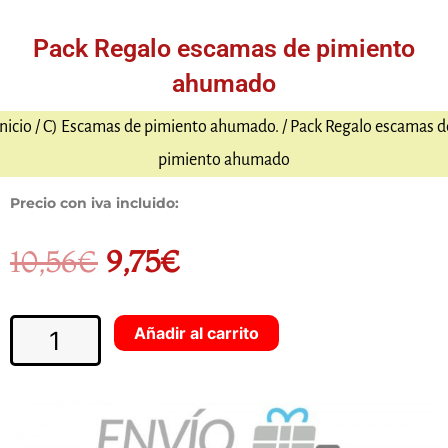
Pack Regalo escamas de pimiento
ahumado
Inicio
/
C) Escamas de pimiento ahumado.
/ Pack Regalo escamas d
pimiento ahumado
Precio con iva incluido:
10,56
€
9,75
€
El
El
Pack
precio
Añadir al carrito
precio
Regalo
escamas
original
actual
de
pimiento