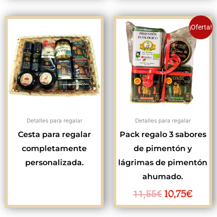
El
El
¡Oferta!
precio
preci
original
actua
era:
es:
11,55€.
10,75
Detalles para regalar
Detalles para regalar
Cesta para regalar
Pack regalo 3 sabores
completamente
de pimentón y
personalizada.
lágrimas de pimentón
ahumado.
10,75
€
11,55
€