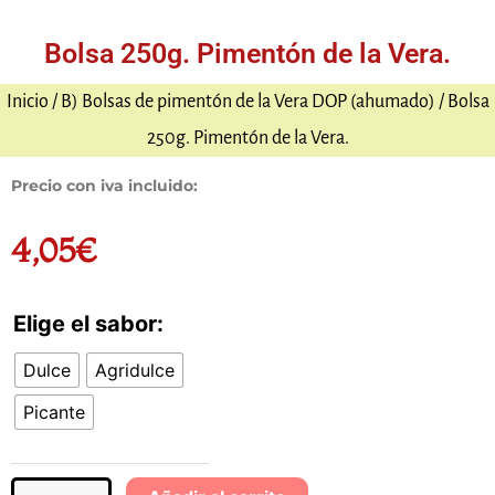
Bolsa 250g. Pimentón de la Vera.
Inicio
/
B) Bolsas de pimentón de la Vera DOP (ahumado)
/ Bolsa
250g. Pimentón de la Vera.
Precio con iva incluido:
4,05
€
Elige el sabor:
Bolsa
250g.
Dulce
Agridulce
Pimentón
de
Picante
la
Vera.
cantidad