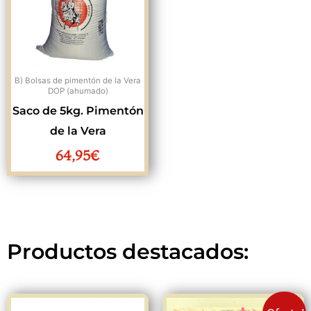
B) Bolsas de pimentón de la Vera
DOP (ahumado)
Saco de 5kg. Pimentón
de la Vera
64,95
€
Productos destacados:
El
El