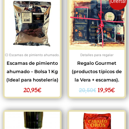
¡Oferta!
precio
preci
original
actua
era:
es:
20,50€.
19,95
C) Escamas de pimiento ahumado.
Detalles para regalar
Escamas de pimiento
Regalo Gourmet
ahumado – Bolsa 1 Kg
(productos típicos de
(Ideal para hostelería)
la Vera + escamas).
20,95
€
19,95
€
20,50
€