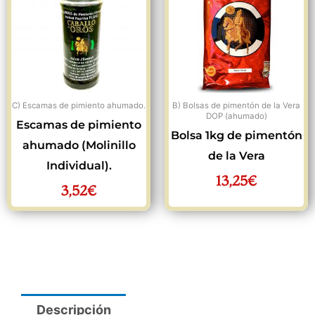
C) Escamas de pimiento ahumado.
B) Bolsas de pimentón de la Vera
DOP (ahumado)
Escamas de pimiento
Bolsa 1kg de pimentón
ahumado (Molinillo
de la Vera
Individual).
13,25
€
3,52
€
Descripción