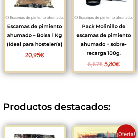
C) Escamas de pimiento ahumado.
C) Escamas de pimiento ahumado.
Escamas de pimiento
Pack Molinillo de
ahumado – Bolsa 1 Kg
escamas de pimiento
(Ideal para hostelería)
ahumado + sobre-
recarga 100g.
20,95
€
5,80
€
6,67
€
Productos destacados:
El
El
¡Oferta!