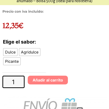
ahumado – Bolsa 500g (Ideal para hostelería)
Precio con iva incluido:
12,35
€
Elige el sabor:
Escamas
de
Dulce
Agridulce
pimiento
ahumado
Picante
-
Bolsa
500g
Añadir al carrito
(Ideal
para
hostelería)
cantidad