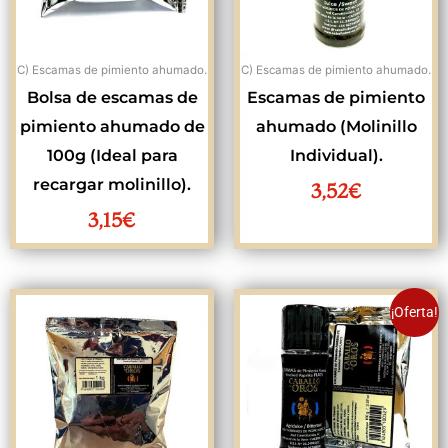
C) Escamas de pimiento ahumado.
C) Escamas de pimiento ahumado.
Bolsa de escamas de
Escamas de pimiento
pimiento ahumado de
ahumado (Molinillo
100g (Ideal para
Individual).
recargar molinillo).
3,52
€
3,15
€
El
El
¡Oferta!
precio
precio
original
actual
era:
es:
6,67€.
5,80€.