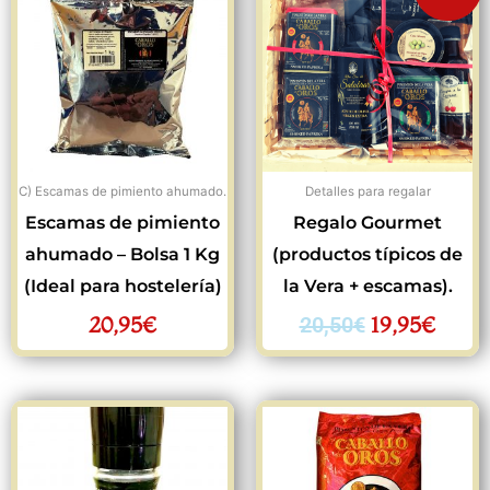
precio
preci
original
actua
era:
es:
20,50€.
19,95
C) Escamas de pimiento ahumado.
Detalles para regalar
Escamas de pimiento
Regalo Gourmet
ahumado – Bolsa 1 Kg
(productos típicos de
(Ideal para hostelería)
la Vera + escamas).
20,95
€
19,95
€
20,50
€