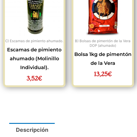
C) Escamas de pimiento ahumado.
B) Bolsas de pimentón de la Vera
DOP (ahumado)
Escamas de pimiento
Bolsa 1kg de pimentón
ahumado (Molinillo
de la Vera
Individual).
13,25
€
3,52
€
Descripción