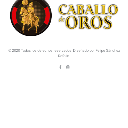
© 2020 Todos los derechos reservados. Diseñado por Felipe Sánchez
Refolio.
F
I
a
n
c
s
e
t
b
a
o
g
o
r
k
a
-
m
f