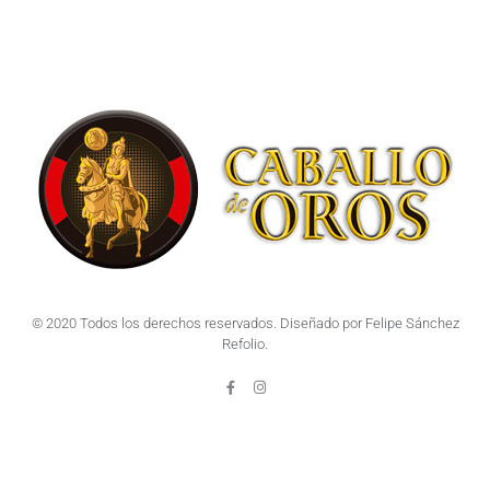
© 2020 Todos los derechos reservados. Diseñado por Felipe Sánchez
Refolio.
F
I
a
n
c
s
e
t
b
a
o
g
o
r
k
a