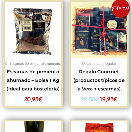
El
El
¡Oferta!
precio
preci
original
actua
era:
es:
20,50€.
19,95
C) Escamas de pimiento ahumado.
Detalles para regalar
Escamas de pimiento
Regalo Gourmet
ahumado – Bolsa 1 Kg
(productos típicos de
(Ideal para hostelería)
la Vera + escamas).
20,95
€
19,95
€
20,50
€