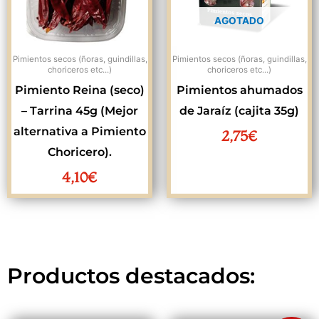
AGOTADO
Pimientos secos (ñoras, guindillas,
Pimientos secos (ñoras, guindillas,
choriceros etc...)
choriceros etc...)
Pimiento Reina (seco)
Pimientos ahumados
– Tarrina 45g (Mejor
de Jaraíz (cajita 35g)
alternativa a Pimiento
2,75
€
Choricero).
4,10
€
Productos destacados: