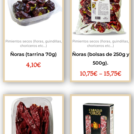
desd
10,7
hast
15,7
Pimientos secos (ñoras, guindillas,
Pimientos secos (ñoras, guindillas,
choriceros etc...)
choriceros etc...)
Ñoras (tarrina 70g)
Ñoras (bolsas de 250g y
500g).
4,10
€
10,75
€
-
15,75
€