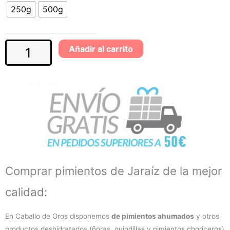
250g
500g
10,75€
o
500g).
cantidad
hasta
Añadir al carrito
15,75€
Comprar pimientos de Jaraíz de la mejor
calidad:
En Caballo de Oros disponemos
de pimientos ahumados
y otros
productos deshidratados (ñoras, guindillas y pimientos choriceros)