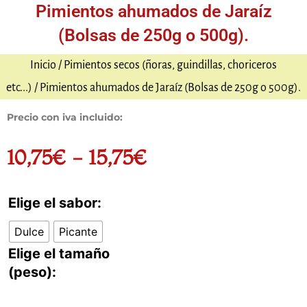
Pimientos ahumados de Jaraíz
(Bolsas de 250g o 500g).
Inicio
/
Pimientos secos (ñoras, guindillas, choriceros
etc...)
/ Pimientos ahumados de Jaraíz (Bolsas de 250g o 500g).
Precio con iva incluido:
10,75
€
-
15,75
€
Rango
Elige el sabor:
Pimientos
de
ahumados
Dulce
Picante
de
precios:
Elige el tamaño
Jaraíz
(peso):
(Bolsas
desde
de
250g