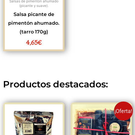
Salsas de pimentón ahumado
(picante y suave).
Salsa picante de
pimentón ahumado.
(tarro 170g)
4,65
€
Productos destacados:
El
El
¡Oferta!
precio
preci
original
actua
era:
es: