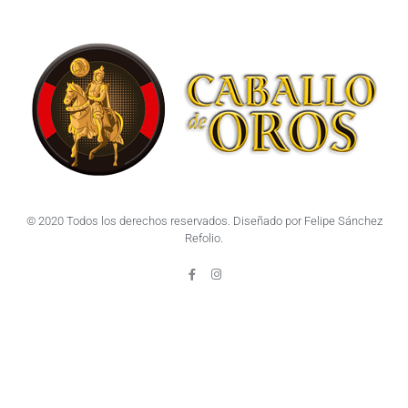
© 2020 Todos los derechos reservados. Diseñado por Felipe Sánchez
Refolio.
F
I
a
n
c
s
e
t
b
a
o
g
o
r
k
a
-
m
f