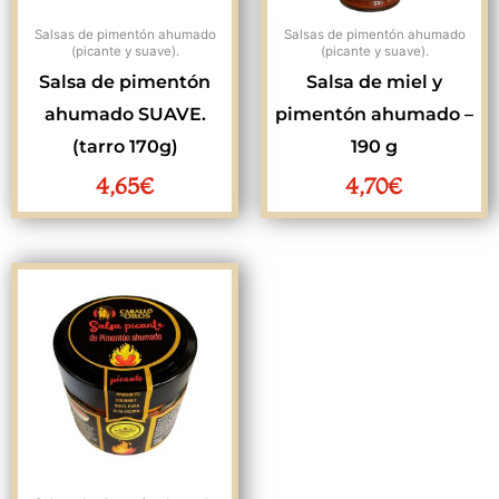
Salsas de pimentón ahumado
Salsas de pimentón ahumado
(picante y suave).
(picante y suave).
Salsa de pimentón
Salsa de miel y
ahumado SUAVE.
pimentón ahumado –
(tarro 170g)
190 g
4,65
€
4,70
€