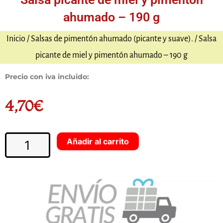
ahumado – 190 g
Inicio
/
Salsas de pimentón ahumado (picante y suave).
/ Salsa
picante de miel y pimentón ahumado – 190 g
Precio con iva incluido:
4,70
€
Salsa
Añadir al carrito
picante
de
miel
y
pimentón
ahumado