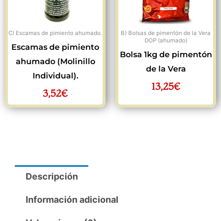
C) Escamas de pimiento ahumado.
B) Bolsas de pimentón de la Vera
DOP (ahumado)
Escamas de pimiento
Bolsa 1kg de pimentón
ahumado (Molinillo
de la Vera
Individual).
13,25
€
3,52
€
Descripción
Información adicional