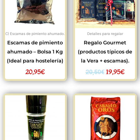
20,50€.
19,95
C) Escamas de pimiento ahumado.
Detalles para regalar
Escamas de pimiento
Regalo Gourmet
ahumado – Bolsa 1 Kg
(productos típicos de
(Ideal para hostelería)
la Vera + escamas).
20,95
€
19,95
€
20,50
€