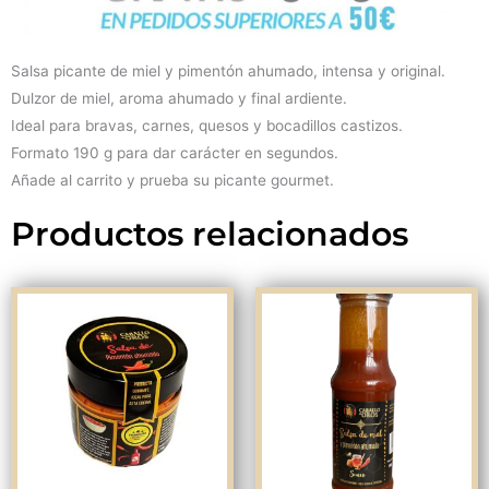
-
190
g
Salsa picante de miel y pimentón ahumado, intensa y original.
cantidad
Dulzor de miel, aroma ahumado y final ardiente.
Ideal para bravas, carnes, quesos y bocadillos castizos.
Formato 190 g para dar carácter en segundos.
Añade al carrito y prueba su picante gourmet.
Productos relacionados