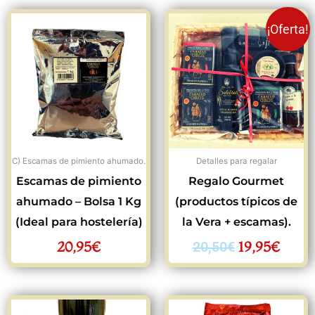
El
El
¡Oferta!
precio
preci
original
actua
era:
es:
20,50€.
19,95
C) Escamas de pimiento ahumado.
Detalles para regalar
Escamas de pimiento
Regalo Gourmet
ahumado – Bolsa 1 Kg
(productos típicos de
(Ideal para hostelería)
la Vera + escamas).
20,95
€
19,95
€
20,50
€