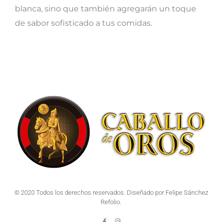
blanca, sino que también agregarán un toque
de sabor sofisticado a tus comidas.
© 2020 Todos los derechos reservados. Diseñado por Felipe Sánchez
Refolio.
F
I