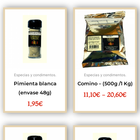
Ran
de
preci
desd
11,1
hast
20,6
Especias y condimentos.
Especias y condimentos.
Pimienta blanca
Comino – (500g /1 Kg)
(envase 48g)
11,10
€
-
20,60
€
1,95
€