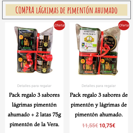
COMPRA lágrimas de pimentón ahumado
El
El
El
El
¡Oferta!
¡Oferta!
precio
precio
precio
precio
original
actual
original
actual
era:
es:
era:
es:
19,60€.
18,55€.
11,55€.
10,75€.
Detalles para regalar
Detalles para regalar
Pack regalo 3 sabores
Pack regalo 3 sabores de
lágrimas pimentón
pimentón y lágrimas de
ahumado + 2 latas 75g
pimentón ahumado.
pimentón de la Vera.
11,55
€
10,75
€