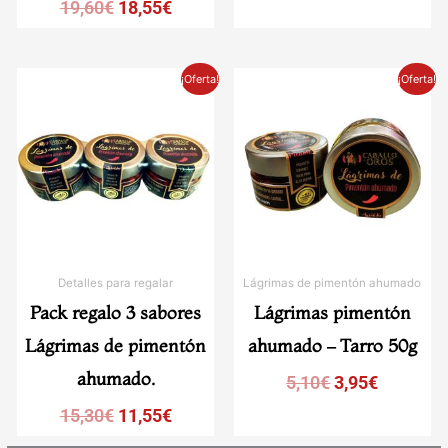
19,60
€
18,55
€
El
El
El
El
¡Oferta!
¡Oferta!
precio
precio
precio
precio
original
actual
original
actual
era:
es:
era:
es:
15,30€.
11,55€.
5,10€.
3,95€.
Detalles para regalar
Lágrimas de pimentón ahumado
Pack regalo 3 sabores
Lágrimas pimentón
Lágrimas de pimentón
ahumado – Tarro 50g
ahumado.
5,10
€
3,95
€
15,30
€
11,55
€